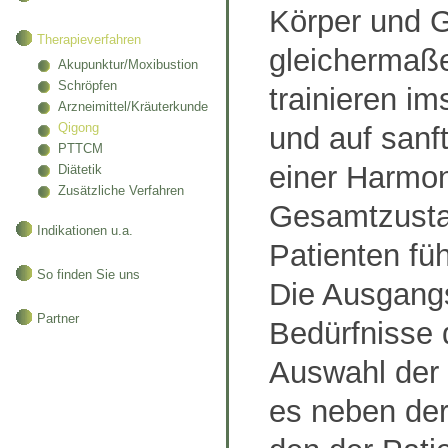
Körper und G
Therapieverfahren
gleichermaß
Akupunktur/Moxibustion
Schröpfen
trainieren im
Arzneimittel/Kräuterkunde
Qigong
und auf sanf
PTTCM
einer Harmon
Diätetik
Zusätzliche Verfahren
Gesamtzust
Indikationen u.a.
Patienten fü
So finden Sie uns
Die Ausgang
Partner
Bedürfnisse 
Auswahl der 
es neben der