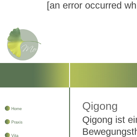
[an error occurred whi
Qigong
Home
Qigong ist e
Praxis
Bewegungsth
Vita