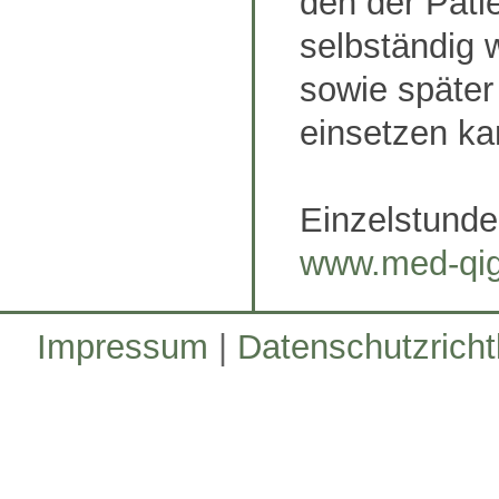
den der Pati
selbständig 
sowie später
einsetzen ka
Einzelstunde
www.med-qig
Impressum
|
Datenschutzrichtl